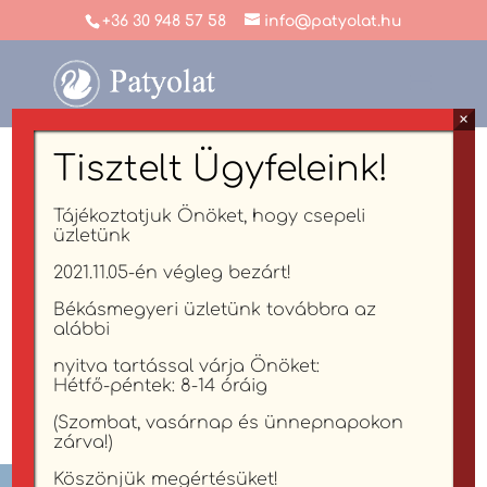
+36 30 948 57 58
info@patyolat.hu
×
Tisztelt Ügyfeleink!
PATYOLAT RUHATISZTÍTÁS
Áraink
Tájékoztatjuk Önöket, hogy csepeli
üzletünk
2021.11.05-én végleg bezárt!
Aktuális árainkról érdeklődjön telefonon
Békásmegyeri üzletünk továbbra az
vagy email-ben!
alábbi
nyitva tartással várja Önöket:
Tel:
+36309485758
Hétfő-péntek: 8-14 óráig
Email:
info@patyolat.hu
(Szombat, vasárnap és ünnepnapokon
zárva!)
Köszönjük megértésüket!